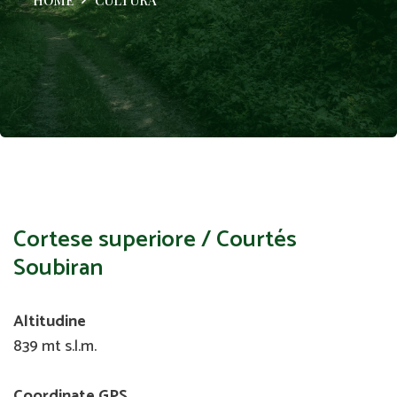
Cortese superiore / Courtés
Soubiran
Altitudine
839 mt s.l.m.
Coordinate GPS