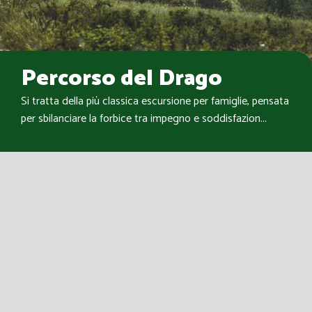
Percorso del Drago
Si tratta della più classica escursione per famiglie, pensata
per sbilanciare la forbice tra impegno e soddisfazion...