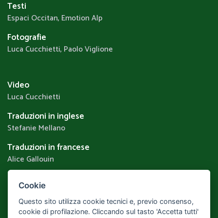
Testi
Espaci Occitan, Emotion Alp
Fotografie
Luca Cucchietti, Paolo Viglione
Video
Luca Cucchietti
Traduzioni in inglese
Stefanie Mellano
Traduzioni in francese
Alice Gallouin
Cookie
Privacy & Cookie Policy
Questo sito utilizza cookie tecnici e, previo consenso,
Realizzato da
Leonardo Web
Area Riservata
cookie di profilazione. Cliccando sul tasto 'Accetta tutti'