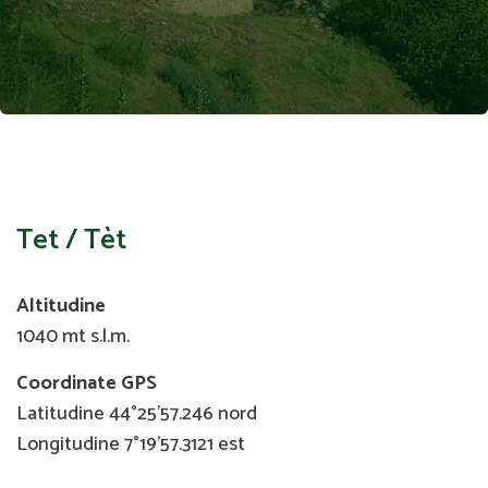
Tet / Tèt
Altitudine
1040 mt s.l.m.
Coordinate GPS
Latitudine 44°25'57.246 nord
Longitudine 7°19'57.3121 est