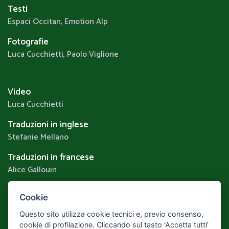
Testi
Espaci Occitan, Emotion Alp
Fotografie
Luca Cucchietti, Paolo Viglione
Video
Luca Cucchietti
Traduzioni in inglese
Stefanie Mellano
Traduzioni in francese
Alice Gallouin
Cookie
Privacy & Cookie Policy
Questo sito utilizza cookie tecnici e, previo consenso,
Realizzato da
Leonardo Web
Area Riservata
cookie di profilazione. Cliccando sul tasto 'Accetta tutti'