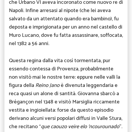
che Urbano VI aveva incoronato come nuovo re di
Napoli. Infine arresasi al nipote (che lei aveva
salvato da un attentato quando era bambino), fu
deposta e imprigionata per un anno nel castello di
Muro Lucano, dove fu fatta assassinare, soffocata,
nel 1382 a 56 anni.
Questa regina dalla vita così tormentata, pur
essendo contessa di Provenza, probabilmente
non visitò mai le nostre terre: eppure nelle valli la
figura della
Reino Jano
è divenuta leggendaria e
reca quasi un alone di santità. Giovanna sbarcò a
Brégançon nel 1348 e visitò Marsiglia riccamente
vestita e ingioiellata: forse da questo episodio
derivano alcuni versi popolari diffusi in Valle Stura,
che recitano “
que caouzo veire elo ‘ncourounado
”.